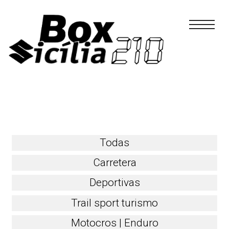
V-STROM 1050
Skip
to
content
Todas
Carretera
Deportivas
Trail sport turismo
Motocros | Enduro