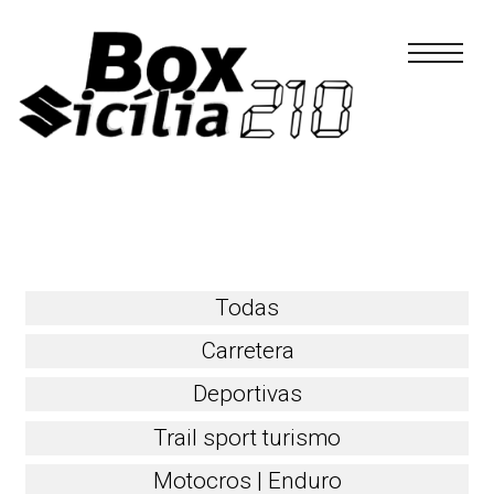
GSX-S750 A2
Skip
to
content
Todas
Carretera
Deportivas
Trail sport turismo
Motocros | Enduro